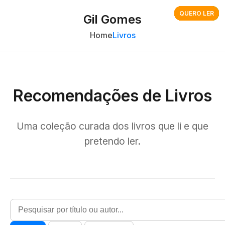
QUERO LER
QUERO LER
QUERO LER
QUERO LER
QUERO LER
QUERO LER
QUERO LER
QUERO LER
QUERO LER
LIDO
LIDO
LIDO
LIDO
LIDO
Gil Gomes
Home
Livros
Recomendações de Livros
Uma coleção curada dos livros que li e que
pretendo ler.